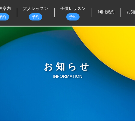
設案内
大人レッスン
子供レッスン
利用規約
お知
予約
予約
予約
ッティングセンター
朝の健康体操
走り方
目的フィールド
身体をゆるめるヨガ
球技（ボール遊び）
ルフシミュレーション
楽しく踊ろう！リズムダンス
体操総合
練習モード）
鉄棒・跳び箱・マット・縄跳び
お知らせ
ダンスでウェルビーイング
ルフシミュレーション
バランス・体幹
練習モード・ラウンドモー
INFORMATION
姿勢が良くなるバランス・体幹
）
リズムダンス
ゲートボール・モルック・ぼっ
酸素ルーム
ちゃ
ガッチリ体幹トレーニング