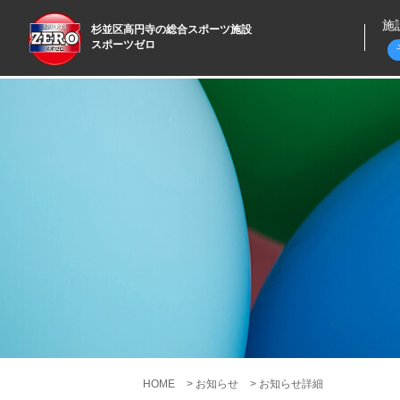
施
杉並区高円寺の総合スポーツ施設
スポーツゼロ
バ
多
ゴ
（
ゴ
（
ド
高
HOME
>
お知らせ
>
お知らせ詳細