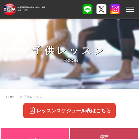
杉並区高円寺の総合スポーツ施設
スポーツゼロ
子供レッスン
LESSON
>
HOME
子供レッスン
レッスンスケジュール表はこちら
球技