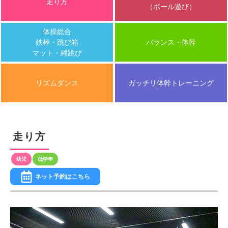
走り方
（ボール遊び）
体操総合
鉄棒・跳び箱
バランス・体幹
マット・縄跳び
リズムダンス
ガッチリ体幹トレーニング
走り方
ネット予約はこちら